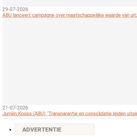
29-07-2026
ABU lanceert campagne over maatschappelijke waarde van ui
21-07-2026
Jurriën Koops (ABU): ‘Transparantie en consolidatie leiden uitei
ADVERTENTIE