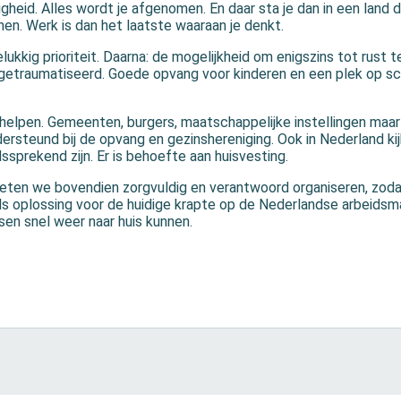
iligheid. Alles wordt je afgenomen. En daar sta je dan in een land 
nen. Werk is dan het laatste waaraan je denkt.
ukkig prioriteit. Daarna: de mogelijkheid om enigszins tot rust t
n getraumatiseerd. Goede opvang voor kinderen en een plek op s
helpen. Gemeenten, burgers, maatschappelijke instellingen maar
rsteund bij de opvang en gezinshereniging. Ook in Nederland ki
sprekend zijn. Er is behoefte aan huisvesting.
eten we bovendien zorgvuldig en verantwoord organiseren, zoda
s oplossing voor de huidige krapte op de Nederlandse arbeidsma
en snel weer naar huis kunnen.