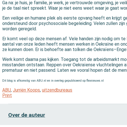
Ga na: je huis, je familie, je werk, je vertrouwde omgeving, je ve
je de taal niet spreekt. Waar je niet eens weet waar je gaat wo
Een veilige en humane plek als eerste opvang heeft en krijgt gel
ondersteund door psychosociale begeleiding. Velen zullen zij
worden geregeld.
Er komt veel op deze mensen af. Vele handen zijn nodig om te 
aantal van onze leden heeft mensen werken in Oekraïne en onde
ze kunnen doen. Er is behoefte aan tolken die Oekraïens–Engels
Werk komt daarna pas kijken. Toegang tot de arbeidsmarkt mo
misstanden ontstaan. Reppen over Oekraïense vluchtelingen al
prematuur en niet passend. Laten we vooral hopen dat de mens
Dit blog is afkomstig van ABU.nl en in overleg gepubliceerd op flexnieuws.nl
ABU
,
Jurriën Koops
,
uitzendbureaus
Print
Over de auteur