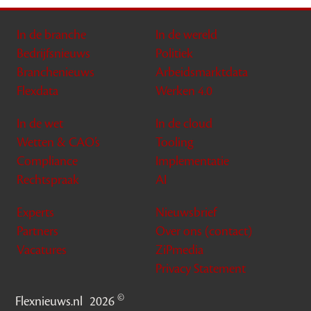
In de branche
In de wereld
Bedrijfsnieuws
Politiek
Branchenieuws
Arbeidsmarktdata
Flexdata
Werken 4.0
In de wet
In de cloud
Wetten & CAO’s
Tooling
Compliance
Implementatie
Rechtspraak
AI
Experts
Nieuwsbrief
Partners
Over ons (contact)
Vacatures
ZiPmedia
Privacy Statement
©
Flexnieuws.nl
2026