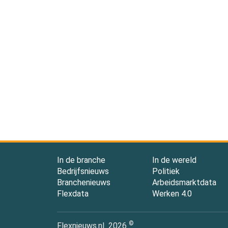
In de branche
In de wereld
Bedrijfsnieuws
Politiek
Branchenieuws
Arbeidsmarktdata
Flexdata
Werken 4.0
©
Flexnieuws.nl
2026