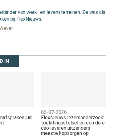
erbinder van werk- en levensterreinen. Ze was als
kken bij FlexNieuws.
 Wever
D IN
06-07-2026
nafspraken juni
FlexNieuws lezersonderzoek:
nt
toelatingsstelsel en een dure
cao leveren uitzenders
meeste kopzorgen op