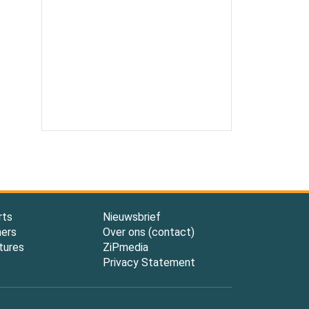
rts
Nieuwsbrief
ners
Over ons (contact)
tures
ZiPmedia
Privacy Statement