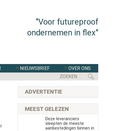
"Voor futureproof
ondernemen in flex"
R
NIEUWSBRIEF
OVER ONS
FLEXBRANCHE WACHT UITDAGENDE 
ADVERTENTIE
MEEST GELEZEN
Deze leveranciers
sleepten de meeste
r
aanbestedingen binnen in