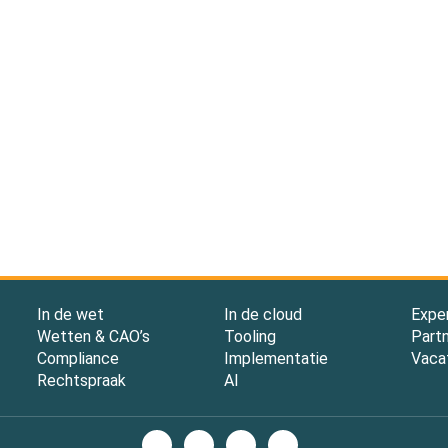
In de wet
In de cloud
Expe
Wetten & CAO’s
Tooling
Part
Compliance
Implementatie
Vaca
Rechtspraak
AI