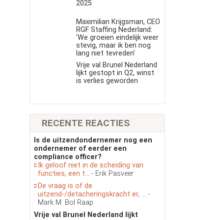
2025
Maximilian Krijgsman, CEO
RGF Staffing Nederland:
‘We groeien eindelijk weer
stevig, maar ik ben nog
lang niet tevreden’
Vrije val Brunel Nederland
lijkt gestopt in Q2, winst
is verlies geworden
RECENTE REACTIES
Is de uitzendondernemer nog een
ondernemer of eerder een
compliance officer?
Ik geloof niet in de scheiding van
functies, een t...
- Erik Pasveer
De vraag is of de
uitzend-/detacheringskracht er, ...
-
Mark M. Bol Raap
Vrije val Brunel Nederland lijkt