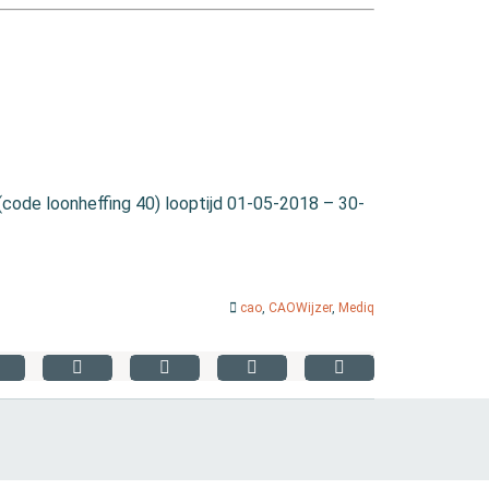
ode loonheffing 40) looptijd 01-05-2018 – 30-
cao
,
CAOWijzer
,
Mediq