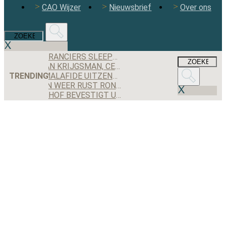
CAO Wijzer
Nieuwsbrief
Over ons
DEZE LEVERANCIERS SLEEPTEN DE MEESTE AANBESTEDINGEN BINNEN IN 2025
MAXIMILIAN KRIJGSMAN, CEO RGF STAFFING NEDERLAND: ‘WE GROEIEN EINDELIJK WEER STEVIG, MAAR IK BEN NOG LANG NIET TEVREDEN’
TRENDING
WORDEN MALAFIDE UITZENDERS NOG JARENLANG GEDOOGD DOOR DE OVERGANGSREGELING VAN DE WTTA?
ONRUST EN WEER RUST ROND JEX BACKOFFICE II
GERECHTSHOF BEVESTIGT UITSPRAAK: UITZENDBUREAU MOET ALSNOG KWARTIER VOORBEREIDINGSTIJD SCHIPHOL-MEDEWERKER UITBETALEN