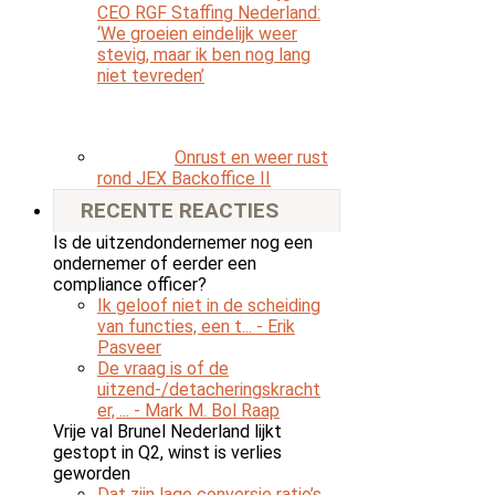
CEO RGF Staffing Nederland:
‘We groeien eindelijk weer
stevig, maar ik ben nog lang
niet tevreden’
Onrust en weer rust
rond JEX Backoffice II
RECENTE REACTIES
Is de uitzendondernemer nog een
ondernemer of eerder een
compliance officer?
Ik geloof niet in de scheiding
van functies, een t...
- Erik
Pasveer
De vraag is of de
uitzend-/detacheringskracht
er, ...
- Mark M. Bol Raap
Vrije val Brunel Nederland lijkt
gestopt in Q2, winst is verlies
geworden
Dat zijn lage conversie ratio’s