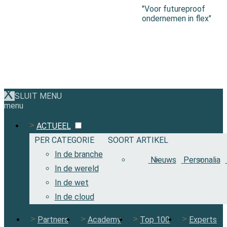
"Voor futureproof
ondernemen in flex"
SLUIT MENU
menu
ACTUEEL
PER CATEGORIE
SOORT ARTIKEL
In de branche
Nieuws
Personalia
In de wereld
In de wet
In de cloud
Partners
Academy
Top 100
Experts