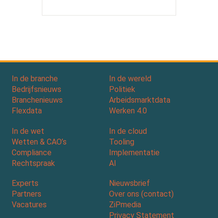
In de branche
In de wereld
Bedrijfsnieuws
Politiek
Branchenieuws
Arbeidsmarktdata
Flexdata
Werken 4.0
In de wet
In de cloud
Wetten & CAO’s
Tooling
Compliance
Implementatie
Rechtspraak
AI
Experts
Nieuwsbrief
Partners
Over ons (contact)
Vacatures
ZiPmedia
Privacy Statement