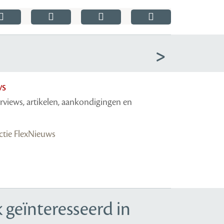
ws
erviews, artikelen, aankondigingen en
actie FlexNieuws
 geïnteresseerd in