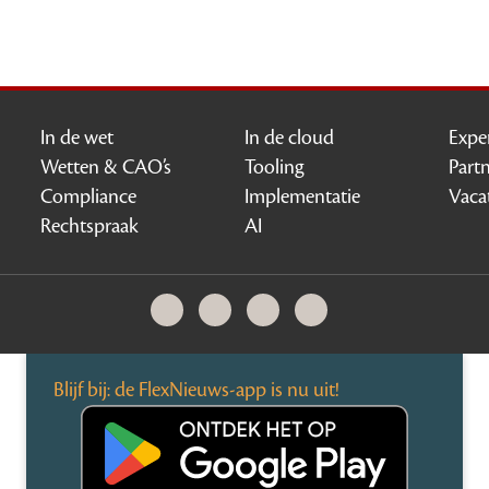
In de wet
In de cloud
Expe
Wetten & CAO’s
Tooling
Part
Compliance
Implementatie
Vaca
Rechtspraak
AI
Blijf bij: de FlexNieuws-app is nu uit!