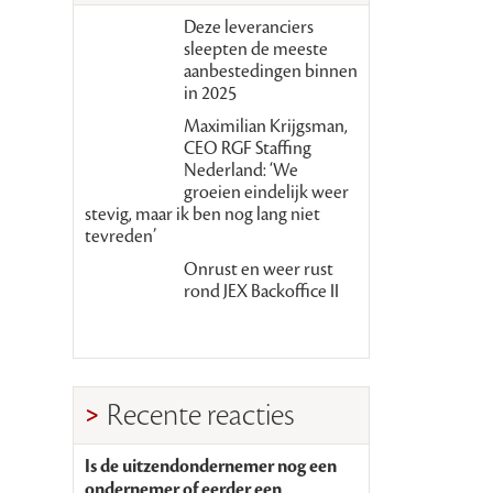
Deze leveranciers
sleepten de meeste
aanbestedingen binnen
in 2025
Maximilian Krijgsman,
CEO RGF Staffing
Nederland: ‘We
groeien eindelijk weer
stevig, maar ik ben nog lang niet
tevreden’
Onrust en weer rust
rond JEX Backoffice II
Recente reacties
Is de uitzendondernemer nog een
ondernemer of eerder een