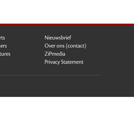
rts
Nieuwsbrief
ners
Over ons (contact)
tures
ZiPmedia
Privacy Statement