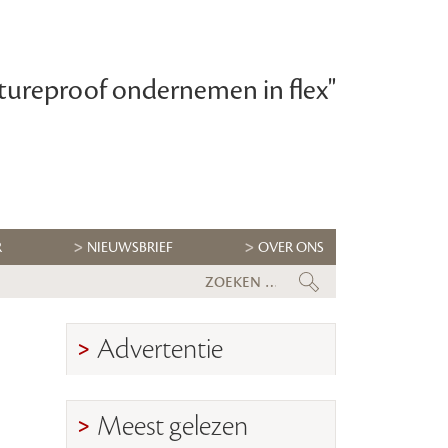
tureproof ondernemen in flex"
R
NIEUWSBRIEF
OVER ONS
Flexbranche wacht uitdagende tw
Advertentie
Meest gelezen