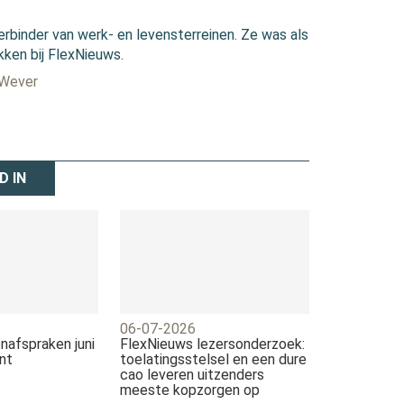
erbinder van werk- en levensterreinen. Ze was als
kken bij FlexNieuws.
 Wever
D IN
06-07-2026
nafspraken juni
FlexNieuws lezersonderzoek:
nt
toelatingsstelsel en een dure
cao leveren uitzenders
meeste kopzorgen op