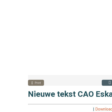
Print
Nieuwe tekst CAO Esk
|
Download