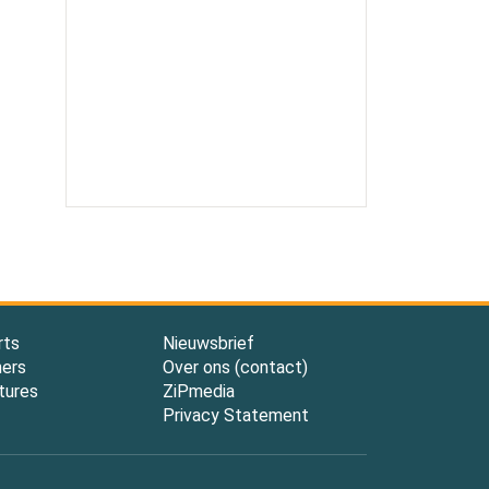
rts
Nieuwsbrief
ners
Over ons (contact)
tures
ZiPmedia
Privacy Statement