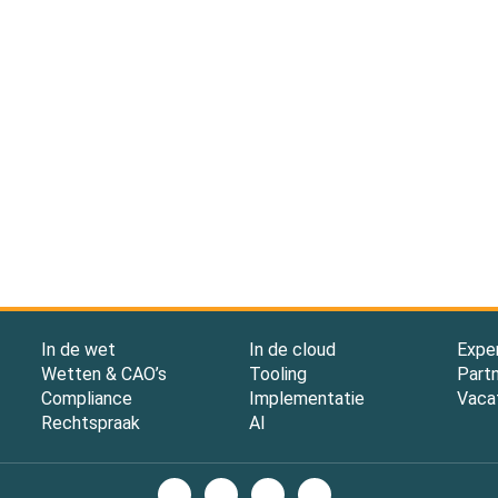
In de wet
In de cloud
Expe
Wetten & CAO’s
Tooling
Part
Compliance
Implementatie
Vaca
Rechtspraak
AI