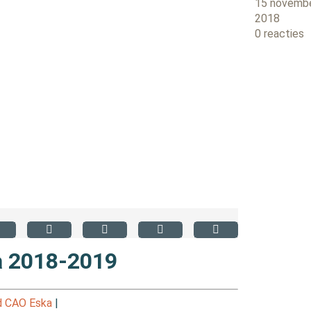
15 novemb
2018
0 reacties
a 2018-2019
 CAO Eska
|