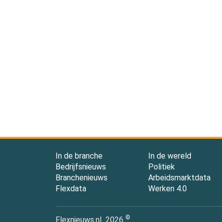
In de branche
In de wereld
Bedrijfsnieuws
Politiek
Branchenieuws
Arbeidsmarktdata
Flexdata
Werken 4.0
©
Flexnieuws.nl
2026