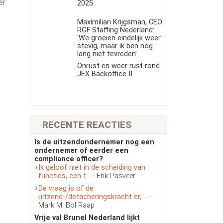
er
2025
Maximilian Krijgsman, CEO
RGF Staffing Nederland:
‘We groeien eindelijk weer
stevig, maar ik ben nog
lang niet tevreden’
Onrust en weer rust rond
JEX Backoffice II
RECENTE REACTIES
Is de uitzendondernemer nog een
ondernemer of eerder een
compliance officer?
Ik geloof niet in de scheiding van
functies, een t...
- Erik Pasveer
De vraag is of de
uitzend-/detacheringskracht er, ...
-
Mark M. Bol Raap
Vrije val Brunel Nederland lijkt