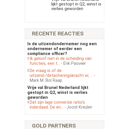
lijkt gestopt in Q2, winst is
verlies geworden
RECENTE REACTIES
Is de uitzendondernemer nog een
ondernemer of eerder een
compliance officer?
Ik geloof niet in de scheiding van
functies, een t...
- Erik Pasveer
De vraag is of de
uitzend-/detacheringskracht er, ...
-
Mark M. Bol Raap
Vrije val Brunel Nederland lijkt
gestopt in Q2, winst is verlies
geworden
Dat zijn lage conversie ratio’s
inderdaad. De en...
- Joost Kreulen
GOLD PARTNERS