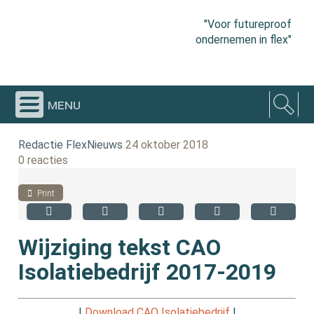
"Voor futureproof
ondernemen in flex"
menu
Redactie FlexNieuws
24 oktober 2018
0 reacties
Print
Wijziging tekst CAO
Isolatiebedrijf 2017-2019
|
Download CAO Isolatiebedrijf
|