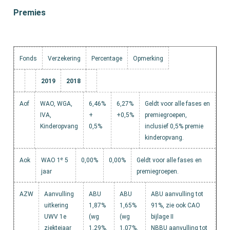
Premies
Fonds
Verzekering
Percentage
Opmerking
2019
2018
Aof
WAO, WGA,
6,46%
6,27%
Geldt voor alle fases en
IVA,
+
+0,5%
premiegroepen,
Kinderopvang
0,5%
inclusief 0,5% premie
kinderopvang.
e
Aok
WAO 1
5
0,00%
0,00%
Geldt voor alle fases en
jaar
premiegroepen.
AZW
Aanvulling
ABU
ABU
ABU aanvulling tot
uitkering
1,87%
1,65%
91%, zie ook CAO
UWV 1e
(wg
(wg
bijlage II
ziektejaar
1,29%,
1,07%,
NBBU aanvulling tot