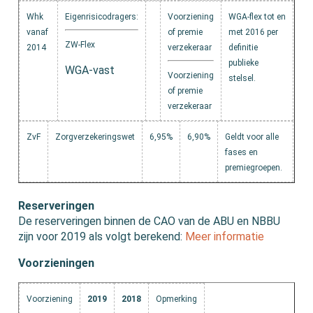
Whk
Eigenrisicodragers:
Voorziening
WGA-flex tot en
vanaf
of premie
met 2016 per
ZW-Flex
2014
verzekeraar
definitie
publieke
WGA-vast
Voorziening
stelsel.
of premie
verzekeraar
ZvF
Zorgverzekeringswet
6,95%
6,90%
Geldt voor alle
fases en
premiegroepen.
Reserveringen
De reserveringen binnen de CAO van de ABU en NBBU
zijn voor 2019 als volgt berekend:
Meer informatie
Voorzieningen
Voorziening
2019
2018
Opmerking