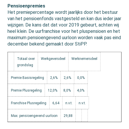
Pensioenpremies
Het premiepercentage wordt jaarlijks door het bestuur
van het pensioenfonds vastgesteld en kan dus ieder jaar
wijzigen. De kans dat dat voor 2019 gebeurt, achten wij
heel klein. De uurfranchise voor het pluspensioen en het
maximum pensioengevend uurloon worden vaak pas eind
december bekend gemaakt door StiPP.
Totaal over
Werkgeversdeel
Werknemersdeel
grondslag
Premie Basisregeling
2,6%
2,6%
0,0%
Premie Plusregeling
12,0%
8,0%
4,0%
Franchise Plusregeling
6,64
n.v.t.
n.v.t.
Max. pensioengevend uurloon
29,88