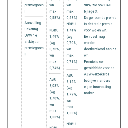
premiegroep
wn
wn
90%, zie ook CAO
I
max
max
bijlage 3.
0,58%)
0,58%)
De genoemde premie
Aanvulling
NBBU
is de totale premie
uitkering
NBBU
1,41%
voor wg en wn.
UWV 1e
1,49%
(wg
Een deel mag
ziektejaar
(wg
0,70%,
worden
premiegroep
0,75%,
wn
doorberekend aan de
II
wn
max
wn.
max
0,71%)
Premie is een
0,74%)
gemiddelde voor de
AZW-verzekerde
ABU
ABU
bedrijven, anders
3,12%
3,03%
eigen inschatting
(wg
(wg
maken.
1,79%,
1,70%,
wn
wn
max
max
1,33%)
1,33%)
NBBU