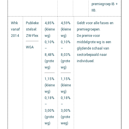
premiegroep IB +
IIB.
Whk
Publieke
4,85%
4,59%
Geldt voor alle fases en
vanaf
stelsel:
(kleine
(kleine
premiegroepen.
2014
ZW-Flex
wg)
wg)
De premie voor
0,10%
0,10%
middelgrote wg is een
WGA
–
–
glijdende schaal van
8,48%
8,03%
sectorbepaald naar
(grote
(grote
individueel.
wg)
wg)
1,15%
1,15%
(kleine
(kleine
wg)
wg)
0,18%
0,18%
–
–
3,00%
3,00%
(grote
(grote
wg)
weg)