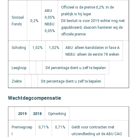
Officieel is de premie 0,2%. In de
ABU
praktijk is hij lager.
Sociaal
0,05%
0,2%
Dit besluit is voor 2019 echter nog niet
Fonds
NBBU
gepubliceerd, daarom hanteren wij de
0,05%
officiële premie.
Scholing
1,02%
1,02%
ABU: alleen kandidaten in fase A
NBBU: alleen de eerste 78 weken
Leegloop
Dit percentage dient u zelf te bepalen
Ziekte
Dit percentage dient u zelf te bepalen
Wachtdagcompensatie
2019
2018
Opmerking
Premiegroep
0,71%
0,71%
Geldt voor contracten met
I
uitzendbeding uit de ABU CAO