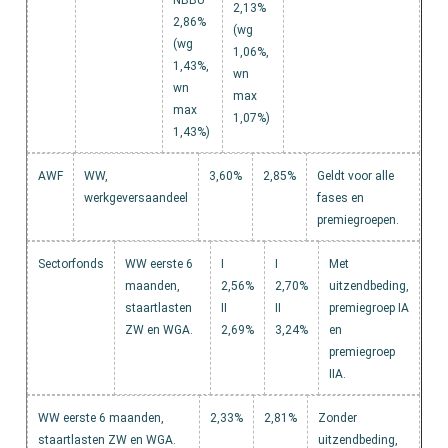
NBBU
2,13%
2,86%
(wg
(wg
1,06%,
1,43%,
wn
wn
max
max
1,07%)
1,43%)
AWF
WW,
3,60%
2,85%
Geldt voor alle
werkgeversaandeel
fases en
premiegroepen.
Sectorfonds
WW eerste 6
I
I
Met
maanden,
2,56%
2,70%
uitzendbeding,
staartlasten
II
II
premiegroep IA
ZW en WGA.
2,69%
3,24%
en
premiegroep
IIA.
WW eerste 6 maanden,
2,33%
2,81%
Zonder
staartlasten ZW en WGA.
uitzendbeding,