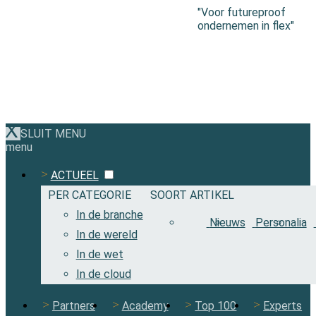
"Voor futureproof
ondernemen in flex"
SLUIT MENU
menu
ACTUEEL
PER CATEGORIE
SOORT ARTIKEL
In de branche
Nieuws
Personalia
In de wereld
In de wet
In de cloud
Partners
Academy
Top 100
Experts