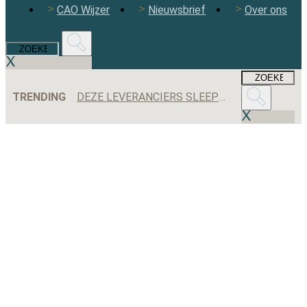
CAO Wijzer
Nieuwsbrief
Over ons
TRENDING
DEZE LEVERANCIERS SLEEPTEN DE MEESTE AANBESTEDINGEN BINNEN IN 2025
FLEXBRANCHE WACHT UITDAGENDE TWEEDE HELFT VAN 2026 NA WISSELVALLIG EERSTE HALF JAAR
WORDEN MALAFIDE UITZENDERS NOG JARENLANG GEDOOGD DOOR DE OVERGANGSREGELING VAN DE WTTA?