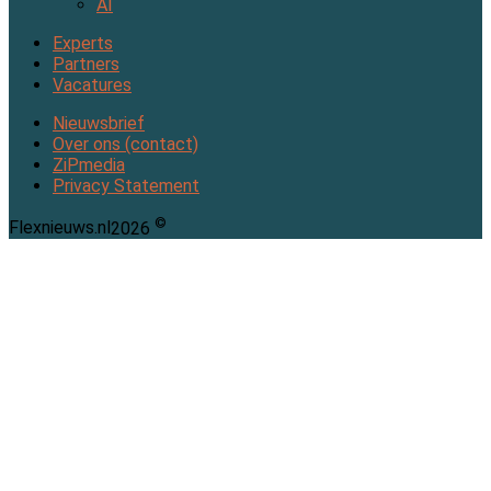
AI
Experts
Partners
Vacatures
Nieuwsbrief
Over ons (contact)
ZiPmedia
Privacy Statement
©
Flexnieuws.nl
2026