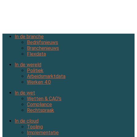
In de branche
Bedrijfsnieuws
Branchenieuws
Flexdata
In de wereld
Politiek
Arbeidsmarktdata
Werken 4.0
In de wet
Wetten & CAO’s
Compliance
Rechtspraak
In de cloud
Tooling
Implementatie