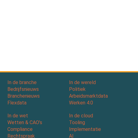
In de branche
In de wereld
Bedrijfsnieuws
Politiek
Branchenieuws
Arbeidsmarktdata
Flexdata
Werken 4.0
In de wet
In de cloud
Wetten & CAO’s
Tooling
Compliance
Implementatie
Rechtspraak
AI