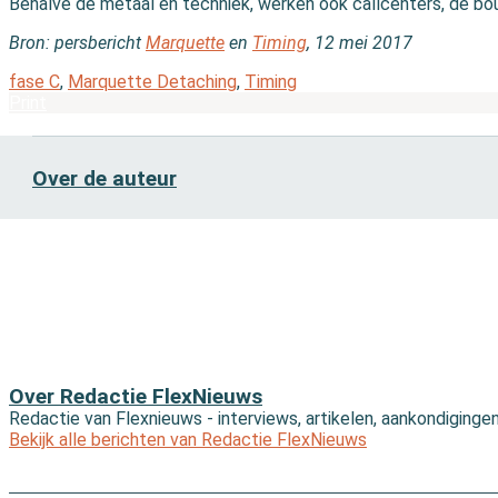
Behalve de metaal en techniek, werken ook callcenters, de bo
Bron: persbericht
Marquette
en
Timing
, 12 mei 2017
fase C
,
Marquette Detaching
,
Timing
Print
Over de auteur
Over Redactie FlexNieuws
Redactie van Flexnieuws - interviews, artikelen, aankondiginge
Bekijk alle berichten van Redactie FlexNieuws