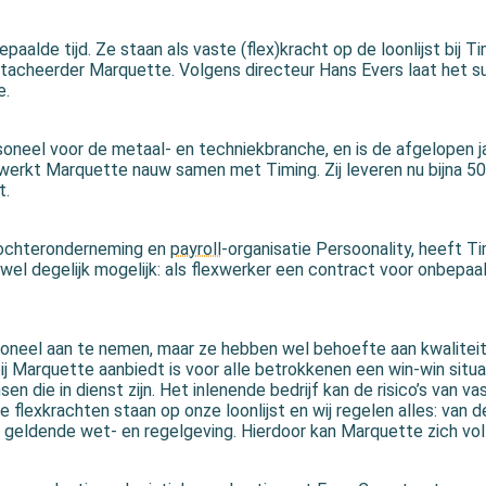
paalde tijd. Ze staan als vaste (flex)kracht op de loonlijst bij Ti
detacheerder Marquette. Volgens directeur Hans Evers laat het s
e.
oneel voor de metaal- en techniekbranche, en is de afgelopen j
werkt Marquette nauw samen met Timing. Zij leveren nu bijna 50
t.
 dochteronderneming en
payroll
-organisatie Persoonality, heeft T
 wel degelijk mogelijk: als flexwerker een contract voor onbepaa
oneel aan te nemen, maar ze hebben wel behoefte aan kwaliteit 
ij Marquette aanbiedt is voor alle betrokkenen een win-win situa
 die in dienst zijn. Het inlenende bedrijf kan de risico’s van v
 flexkrachten staan op onze loonlijst en wij regelen alles: van d
le geldende wet- en regelgeving. Hierdoor kan Marquette zich vo