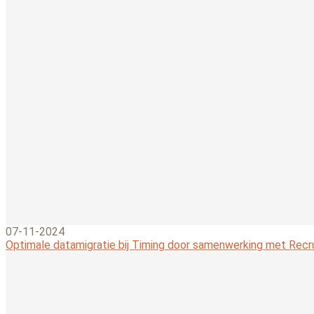
07-11-2024
Optimale datamigratie bij Timing door samenwerking met Rec