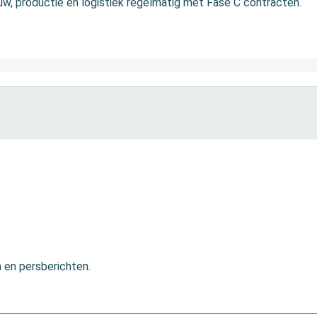
uw, productie en logistiek regelmatig met Fase C contracten.
n en persberichten.