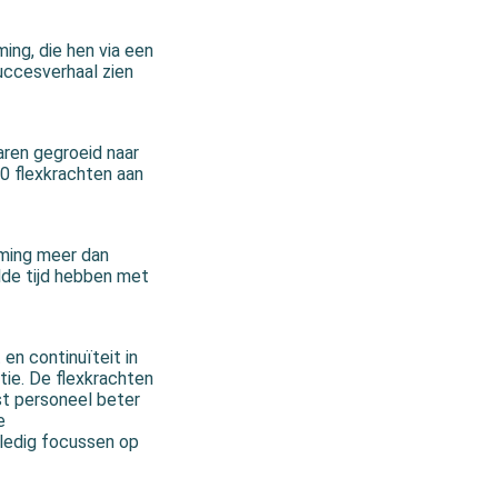
ming, die hen via een
uccesverhaal zien
aren gegroeid naar
0 flexkrachten aan
iming meer dan
lde tijd hebben met
en continuïteit in
tie. De flexkrachten
ast personeel beter
e
lledig focussen op