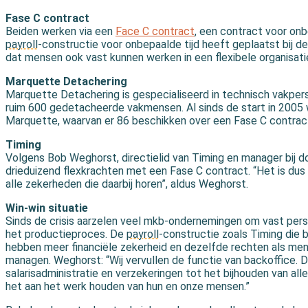
Fase C contract
Beiden werken via een
Face C contract
, een contract voor onbe
payroll
-constructie voor onbepaalde tijd heeft geplaatst bij 
dat mensen ook vast kunnen werken in een flexibele organisati
Marquette Detachering
Marquette Detachering is gespecialiseerd in technisch vakpers
ruim 600 gedetacheerde vakmensen. Al sinds de start in 2005 
Marquette, waarvan er 86 beschikken over een Fase C contrac
Timing
Volgens Bob Weghorst, directielid van Timing en manager bij
drieduizend flexkrachten met een Fase C contract. “Het is dus
alle zekerheden die daarbij horen”, aldus Weghorst.
Win-win situatie
Sinds de crisis aarzelen veel mkb-ondernemingen om vast pers
het productieproces. De
payroll
-constructie zoals Timing die b
hebben meer financiële zekerheid en dezelfde rechten als mensen
managen. Weghorst: “Wij vervullen de functie van backoffice. De
salarisadministratie en verzekeringen tot het bijhouden van al
het aan het werk houden van hun en onze mensen.”