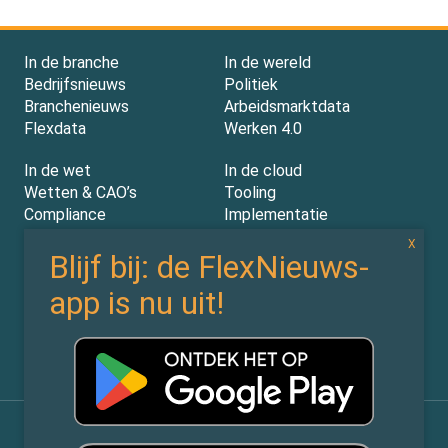
In de branche
In de wereld
Bedrijfsnieuws
Politiek
Branchenieuws
Arbeidsmarktdata
Flexdata
Werken 4.0
In de wet
In de cloud
Wetten & CAO’s
Tooling
Compliance
Implementatie
Rechtspraak
AI
Experts
Nieuwsbrief
Partners
Over ons (contact)
Vacatures
ZiPmedia
Privacy Statement