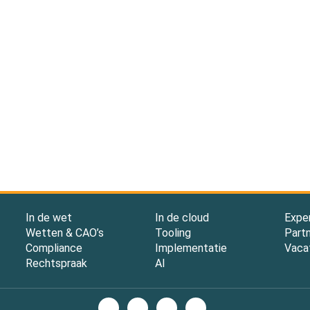
In de wet
In de cloud
Expe
Wetten & CAO’s
Tooling
Part
Compliance
Implementatie
Vaca
Rechtspraak
AI