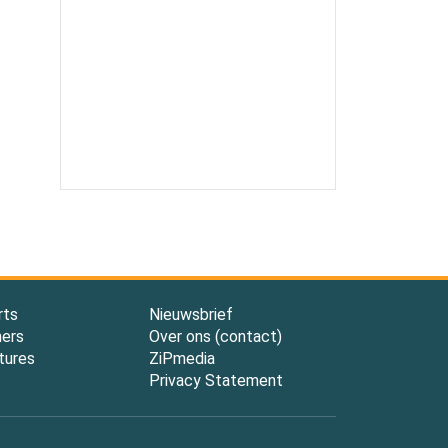
rts
Nieuwsbrief
ners
Over ons (contact)
tures
ZiPmedia
Privacy Statement