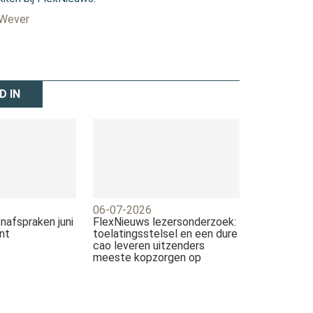
 Wever
D IN
06-07-2026
nafspraken juni
FlexNieuws lezersonderzoek:
nt
toelatingsstelsel en een dure
cao leveren uitzenders
meeste kopzorgen op