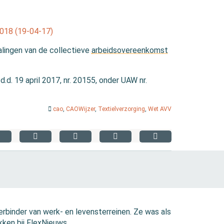
018 (19-04-17)
alingen van de collectieve
arbeidsovereenkomst
.d. 19 april 2017, nr. 20155, onder UAW nr.
cao
,
CAOWijzer
,
Textielverzorging
,
Wet AVV
erbinder van werk- en levensterreinen. Ze was als
kken bij FlexNieuws.