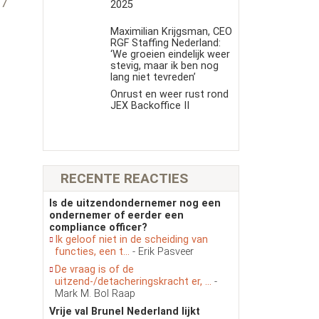
17
2025
Maximilian Krijgsman, CEO
RGF Staffing Nederland:
‘We groeien eindelijk weer
stevig, maar ik ben nog
lang niet tevreden’
Onrust en weer rust rond
JEX Backoffice II
RECENTE REACTIES
Is de uitzendondernemer nog een
ondernemer of eerder een
compliance officer?
Ik geloof niet in de scheiding van
functies, een t...
- Erik Pasveer
De vraag is of de
uitzend-/detacheringskracht er, ...
-
Mark M. Bol Raap
Vrije val Brunel Nederland lijkt