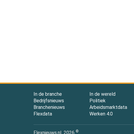
In de branche
In de wereld
Bedrijfsnieuws
Politiek
Branchenieuws
Arbeidsmarktdata
Flexdata
Werken 4.0
©
Flexnieuws.nl
2026