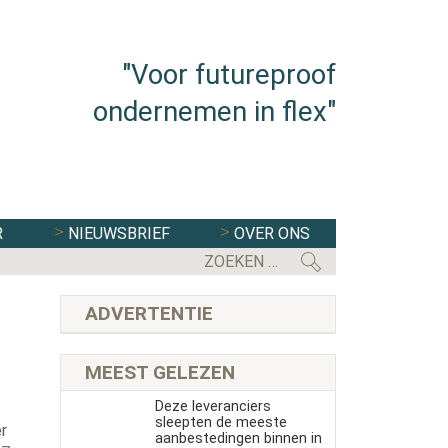
"Voor futureproof
ondernemen in flex"
R
NIEUWSBRIEF
OVER ONS
FLEXBRANCHE WACHT UITDAGENDE 
ADVERTENTIE
MEEST GELEZEN
Deze leveranciers
sleepten de meeste
r
aanbestedingen binnen in