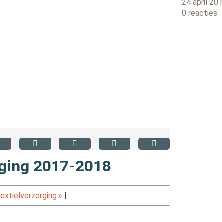
24 april 20
0 reacties
ging 2017-2018
xtielverzorging »
|