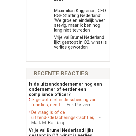
Maximilian Krijgsman, CEO
RGF Staffing Nederland:
‘We groeien eindelijk weer
stevig, maar ik ben nog
lang niet tevreden’
Vrije val Brunel Nederland
lijkt gestopt in Q2, winst is
verlies geworden
RECENTE REACTIES
Is de uitzendondernemer nog een
ondernemer of eerder een
compliance officer?
Ik geloof niet in de scheiding van
functies, een t...
- Erik Pasveer
De vraag is of de
uitzend-/detacheringskracht er, ...
-
Mark M. Bol Raap
Vrije val Brunel Nederland lijkt
gestopt in Q2, winst is verlies