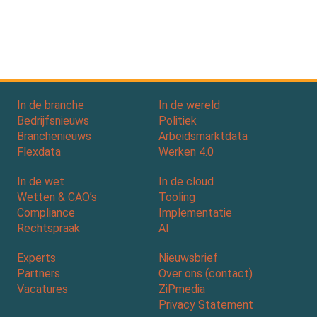
In de branche
In de wereld
Bedrijfsnieuws
Politiek
Branchenieuws
Arbeidsmarktdata
Flexdata
Werken 4.0
In de wet
In de cloud
Wetten & CAO’s
Tooling
Compliance
Implementatie
Rechtspraak
AI
Experts
Nieuwsbrief
Partners
Over ons (contact)
Vacatures
ZiPmedia
Privacy Statement