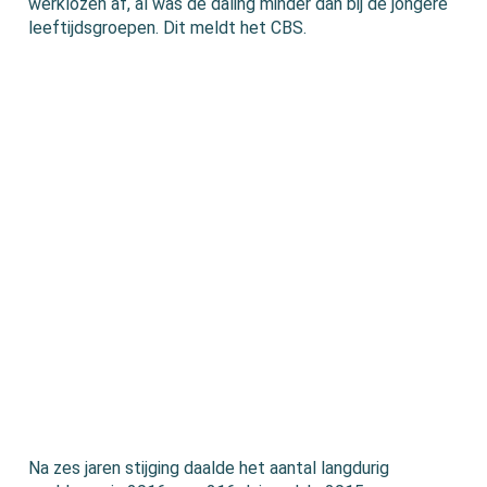
werklozen af, al was de daling minder dan bij de jongere
leeftijdsgroepen. Dit meldt het CBS.
Na zes jaren stijging daalde het aantal langdurig