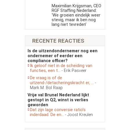
Maximilian Krijgsman, CEO
RGF Staffing Nederland:
‘We groeien eindelijk weer
stevig, maar ik ben nog
lang niet tevreden’
RECENTE REACTIES
Is de uitzendondernemer nog een
ondernemer of eerder een
compliance officer?
Ik geloof niet in de scheiding van
functies, een t...
- Erik Pasveer
De vraag is of de
uitzend-/detacheringskracht er, ...
-
Mark M. Bol Raap
Vrije val Brunel Nederland lijkt
gestopt in Q2, winst is verlies
geworden
Dat zijn lage conversie ratio’s
inderdaad. De en...
- Joost Kreulen