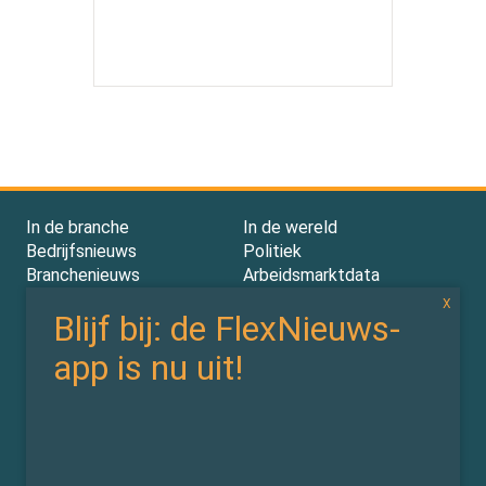
In de branche
In de wereld
Bedrijfsnieuws
Politiek
Branchenieuws
Arbeidsmarktdata
Flexdata
Werken 4.0
In de wet
In de cloud
Wetten & CAO’s
Tooling
Compliance
Implementatie
Rechtspraak
AI
Experts
Nieuwsbrief
Partners
Over ons (contact)