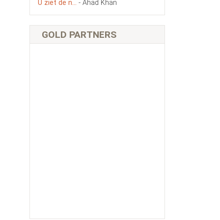
U ziet de n...
- Ahad Khan
GOLD PARTNERS