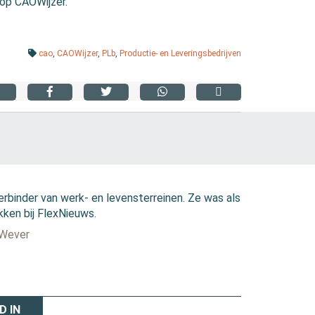
 op CAOWijzer.
cao
,
CAOWijzer
,
PLb
,
Productie- en Leveringsbedrijven
erbinder van werk- en levensterreinen. Ze was als
kken bij FlexNieuws.
 Wever
D IN