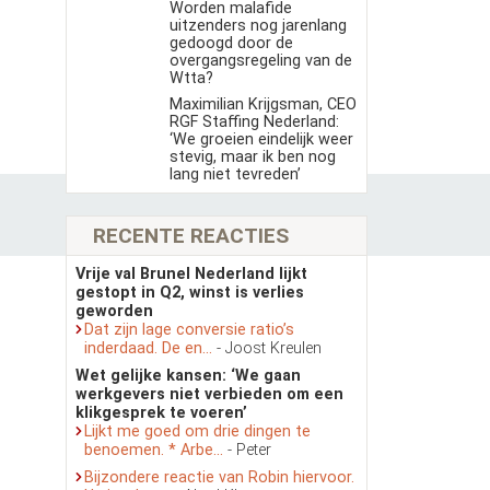
Worden malafide
uitzenders nog jarenlang
gedoogd door de
overgangsregeling van de
Wtta?
Maximilian Krijgsman, CEO
RGF Staffing Nederland:
‘We groeien eindelijk weer
stevig, maar ik ben nog
lang niet tevreden’
RECENTE REACTIES
Vrije val Brunel Nederland lijkt
gestopt in Q2, winst is verlies
geworden
Dat zijn lage conversie ratio’s
inderdaad. De en...
- Joost Kreulen
Wet gelijke kansen: ‘We gaan
werkgevers niet verbieden om een
klikgesprek te voeren’
Lijkt me goed om drie dingen te
benoemen. * Arbe...
- Peter
Bijzondere reactie van Robin hiervoor.