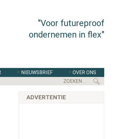
"Voor futureproof
ondernemen in flex"
R
NIEUWSBRIEF
OVER ONS
EERSTE KAMER STEMT IN MET WE
ADVERTENTIE