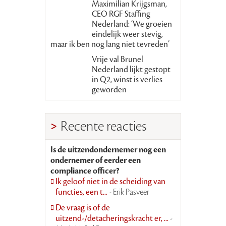
Maximilian Krijgsman,
CEO RGF Staffing
Nederland: ‘We groeien
eindelijk weer stevig,
maar ik ben nog lang niet tevreden’
Vrije val Brunel
Nederland lijkt gestopt
in Q2, winst is verlies
geworden
Recente reacties
Is de uitzendondernemer nog een
ondernemer of eerder een
compliance officer?
Ik geloof niet in de scheiding van
functies, een t...
- Erik Pasveer
De vraag is of de
uitzend-/detacheringskracht er, ...
-