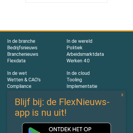
In de branche
In de wereld
Bedrijfsnieuws
Politiek
Branchenieuws
Arbeidsmarktdata
Flexdata
Werken 4.0
In de wet
In de cloud
Wetten & CAO’s
Tooling
Compliance
Implementatie
Rechtspraak
AI
Experts
Nieuwsbrief
Partners
Over ons (contact)
Vacatures
ZiPmedia
Privacy Statement