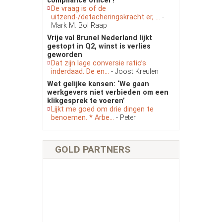
compliance officer?
De vraag is of de
uitzend-/detacheringskracht er, ...
-
Mark M. Bol Raap
Vrije val Brunel Nederland lijkt
gestopt in Q2, winst is verlies
geworden
Dat zijn lage conversie ratio’s
inderdaad. De en...
- Joost Kreulen
Wet gelijke kansen: ‘We gaan
werkgevers niet verbieden om een
klikgesprek te voeren’
Lijkt me goed om drie dingen te
benoemen. * Arbe...
- Peter
GOLD PARTNERS