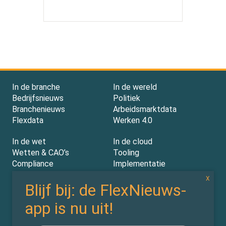
In de branche
In de wereld
Bedrijfsnieuws
Politiek
Branchenieuws
Arbeidsmarktdata
Flexdata
Werken 4.0
In de wet
In de cloud
Wetten & CAO’s
Tooling
Compliance
Implementatie
Rechtspraak
AI
Experts
Nieuwsbrief
Partners
Over ons (contact)
Vacatures
ZiPmedia