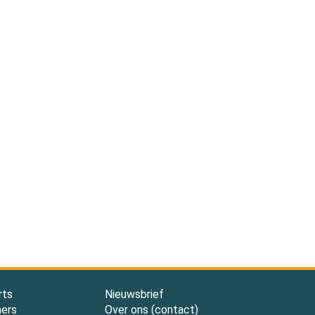
rts
Nieuwsbrief
ners
Over ons (contact)