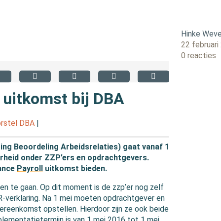
Hinke Weve
22 februari
0 reacties
t uitkomst bij DBA
rstel DBA
|
ing Beoordeling Arbeidsrelaties) gaat vanaf 1
kerheid onder ZZP’ers en opdrachtgevers.
lance
Payroll
uitkomst bieden.
en te gaan. Op dit moment is de zzp’er nog zelf
AR-verklaring. Na 1 mei moeten opdrachtgever en
eenkomst opstellen. Hierdoor zijn ze ook beide
plementatietermijn is van 1 mei 2016 tot 1 mei