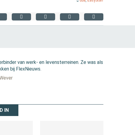
dba
,
EasyStaff
erbinder van werk- en levensterreinen. Ze was als
kken bij FlexNieuws.
 Wever
D IN