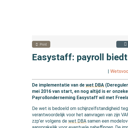
Print
Easystaff: payroll bied
|
Wetsvoo
De implementatie van de
wet DBA
(Dereguler
mei 2016 van start, en nog altijd is er onze
Payrollonderneming Easystaff wil met Free
De wet is bedoeld om schijnzelfstandigheid teg
verantwoordelijk voor het aanvragen van zijn V
zzp’er volgens de
wet DBA
samen een modelover
aansprakelijk voor eventuele naheffingen. De im