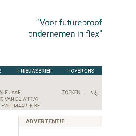
"Voor futureproof
ondernemen in flex"
R
NIEUWSBRIEF
OVER ONS
ALF JAAR
G VAN DE WTTA?
MAXIMILIAN KRIJGSMAN, CEO RGF STAFFING NEDERLAND: ‘WE GROEIEN EINDELIJK WEER STEVIG, MAAR IK BEN NOG LANG NIET TEVREDEN’
ADVERTENTIE