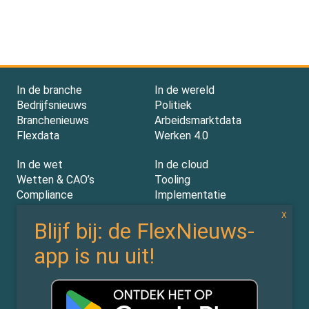
In de branche
In de wereld
Bedrijfsnieuws
Politiek
Branchenieuws
Arbeidsmarktdata
Flexdata
Werken 4.0
In de wet
In de cloud
Wetten & CAO’s
Tooling
Compliance
Implementatie
Rechtspraak
AI
Experts
Nieuwsbrief
Partners
Over ons (contact)
Vacatures
ZiPmedia
Privacy Statement