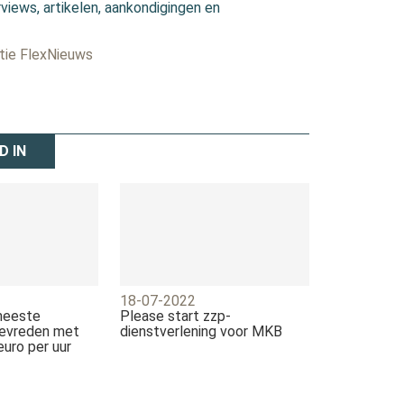
views, artikelen, aankondigingen en
ctie FlexNieuws
D IN
18-07-2022
meeste
Please start zzp-
tevreden met
dienstverlening voor MKB
euro per uur