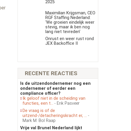
s
2025
ber
Maximilian Krijgsman, CEO
RGF Staffing Nederland:
‘We groeien eindelijk weer
stevig, maar ik ben nog
lang niet tevreden’
Onrust en weer rust rond
JEX Backoffice II
RECENTE REACTIES
Is de uitzendondernemer nog een
ondernemer of eerder een
compliance officer?
Ik geloof niet in de scheiding van
functies, een t...
- Erik Pasveer
De vraag is of de
uitzend-/detacheringskracht er, ...
-
Mark M. Bol Raap
Vrije val Brunel Nederland lijkt