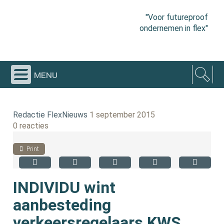
"Voor futureproof
ondernemen in flex"
menu
Redactie FlexNieuws
1 september 2015
0 reacties
Print
INDIVIDU wint
aanbesteding
verkeersregelaars KWS