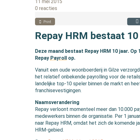
11 mei 2015
0 reacties
Print
Repay HRM bestaat 10 
Deze maand bestaat Repay HRM 10 jaar. Op 1 
Repay
Payroll
op.
Vanuit een oude woonboerderij in Gilze verzor
het relatief onbekende payrolling voor de retail
landelijke top-10 speler binnen de markt en hee
franchisevestigingen.
Naamsverandering
Repay verloont momenteel meer dan 10.000 pay
medewerkers binnen de organisatie. Per 1 januar
naar Repay HRM, omdat het zich de komende jar
HRM-gebied.