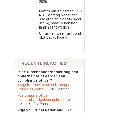
2025
Maximilian Krijgsman, CEO
RGF Staffing Nederland:
‘We groeien eindelijk weer
stevig, maar ik ben nog
lang niet tevreden’
Onrust en weer rust rond
JEX Backoffice II
RECENTE REACTIES
Is de uitzendondernemer nog een
ondernemer of eerder een
compliance officer?
Ik geloof niet in de scheiding van
functies, een t...
- Erik Pasveer
De vraag is of de
uitzend-/detacheringskracht er, ...
-
Mark M. Bol Raap
Vrije val Brunel Nederland lijkt