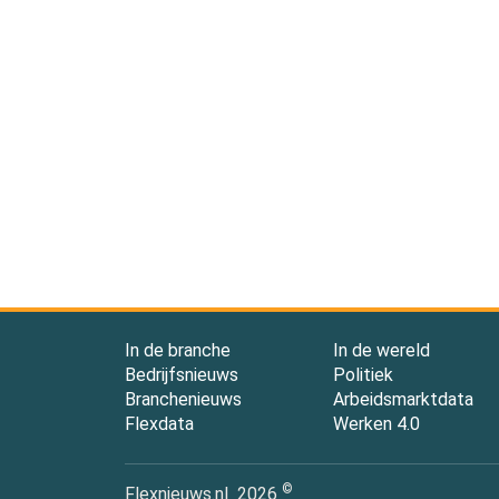
In de branche
In de wereld
Bedrijfsnieuws
Politiek
Branchenieuws
Arbeidsmarktdata
Flexdata
Werken 4.0
©
Flexnieuws.nl
2026