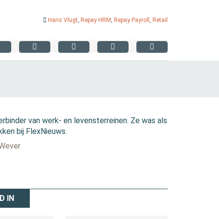
Hans Vlugt
,
Repay HRM
,
Repay Payroll
,
Retail
erbinder van werk- en levensterreinen. Ze was als
kken bij FlexNieuws.
 Wever
D IN