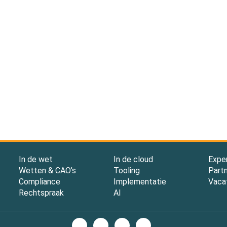
In de wet
In de cloud
Expe
Wetten & CAO’s
Tooling
Part
Compliance
Implementatie
Vaca
Rechtspraak
AI