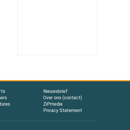
rts
Nieuwsbrief
ners
Over ons (contact)
tures
ZiPmedia
Privacy Statement