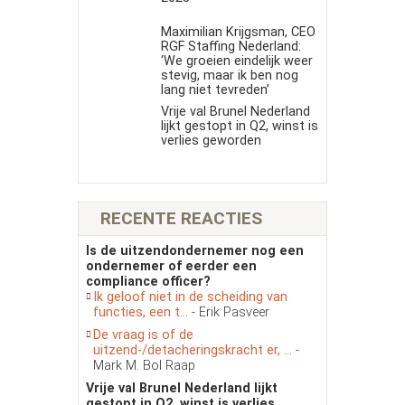
Maximilian Krijgsman, CEO
RGF Staffing Nederland:
‘We groeien eindelijk weer
stevig, maar ik ben nog
lang niet tevreden’
Vrije val Brunel Nederland
lijkt gestopt in Q2, winst is
verlies geworden
RECENTE REACTIES
Is de uitzendondernemer nog een
ondernemer of eerder een
compliance officer?
Ik geloof niet in de scheiding van
functies, een t...
- Erik Pasveer
De vraag is of de
uitzend-/detacheringskracht er, ...
-
Mark M. Bol Raap
Vrije val Brunel Nederland lijkt
gestopt in Q2, winst is verlies