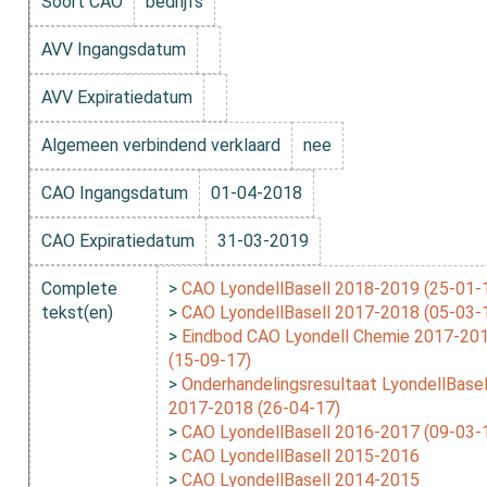
Soort CAO
bedrijfs
AVV Ingangsdatum
AVV Expiratiedatum
Algemeen verbindend verklaard
nee
CAO Ingangsdatum
01-04-2018
CAO Expiratiedatum
31-03-2019
Complete
>
CAO LyondellBasell 2018-2019 (25-01-
tekst(en)
>
CAO LyondellBasell 2017-2018 (05-03-
>
Eindbod CAO Lyondell Chemie 2017-20
(15-09-17)
>
Onderhandelingsresultaat LyondellBasel
2017-2018 (26-04-17)
>
CAO LyondellBasell 2016-2017 (09-03-
>
CAO LyondellBasell 2015-2016
>
CAO LyondellBasell 2014-2015