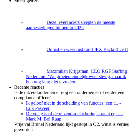
Meest gelezen
Deze leveranciers sleepten de meeste
aanbestedingen binnen in 2025
Onrust en weer rust rond JEX Backoffice II
Maximilian Krijgsman, CEO RGF Staffing
Nederland: ‘We groeien eindelijk weer stevig, maar ik
ben nog lang niet tevreden’
Recente reacties
Is de uitzendondernemer nog een ondernemer of eerder een
compliance officer?
Ik geloof niet in de scheiding van functies, een t...
-
Erik Pasveer
De vraag is of de uitzend-/detacheringskracht er, ...
-
Mark M. Bol Raap
Vrije val Brunel Nederland lijkt gestopt in Q2, winst is verlies
geworden