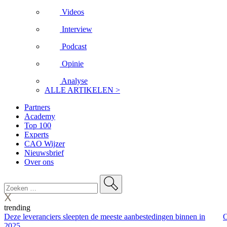
Videos
Interview
Podcast
Opinie
Analyse
ALLE ARTIKELEN >
Partners
Academy
Top 100
Experts
CAO Wijzer
Nieuwsbrief
Over ons
trending
Deze leveranciers sleepten de meeste aanbestedingen binnen in
O
2025