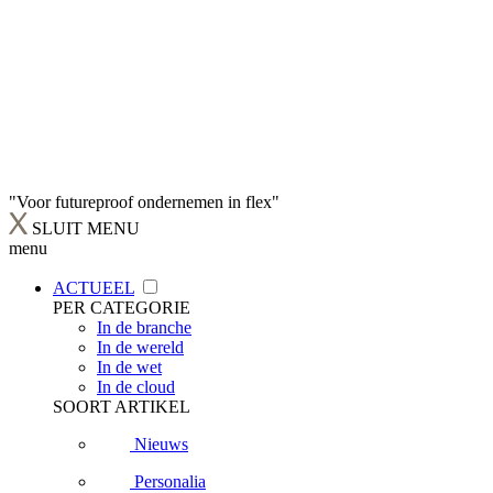
"Voor futureproof ondernemen in flex"
SLUIT MENU
menu
ACTUEEL
PER CATEGORIE
In de branche
In de wereld
In de wet
In de cloud
SOORT ARTIKEL
Nieuws
Personalia