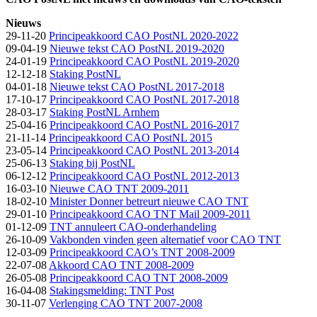
Nieuws
29-11-20
Principeakkoord CAO PostNL 2020-2022
09-04-19
Nieuwe tekst CAO PostNL 2019-2020
24-01-19
Principeakkoord CAO PostNL 2019-2020
12-12-18
Staking PostNL
04-01-18
Nieuwe tekst CAO PostNL 2017-2018
17-10-17
Principeakkoord CAO PostNL 2017-2018
28-03-17
Staking PostNL Arnhem
25-04-16
Principeakkoord CAO PostNL 2016-2017
21-11-14
Principeakkoord CAO PostNL 2015
23-05-14
Principeakkoord CAO PostNL 2013-2014
25-06-13
Staking bij PostNL
06-12-12
Principeakkoord CAO PostNL 2012-2013
16-03-10
Nieuwe CAO TNT 2009-2011
18-02-10
Minister Donner betreurt nieuwe CAO TNT
29-01-10
Principeakkoord CAO TNT Mail 2009-2011
01-12-09
TNT annuleert CAO-onderhandeling
26-10-09
Vakbonden vinden geen alternatief voor CAO TNT
12-03-09
Principeakkoord CAO’s TNT 2008-2009
22-07-08
Akkoord CAO TNT 2008-2009
26-05-08
Principeakkoord CAO TNT 2008-2009
16-04-08
Stakingsmelding: TNT Post
30-11-07
Verlenging CAO TNT 2007-2008