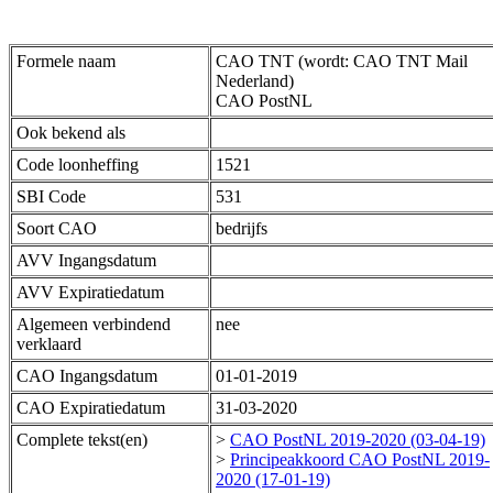
Formele naam
CAO TNT (wordt: CAO TNT Mail
Nederland)
CAO PostNL
Ook bekend als
Code loonheffing
1521
SBI Code
531
Soort CAO
bedrijfs
AVV Ingangsdatum
AVV Expiratiedatum
Algemeen verbindend
nee
verklaard
CAO Ingangsdatum
01-01-2019
CAO Expiratiedatum
31-03-2020
Complete tekst(en)
>
CAO PostNL 2019-2020 (03-04-19)
>
Principeakkoord CAO PostNL 2019-
2020 (17-01-19)