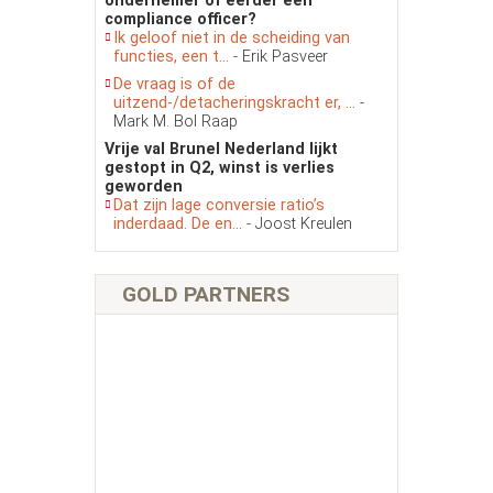
ondernemer of eerder een
compliance officer?
Ik geloof niet in de scheiding van
functies, een t...
- Erik Pasveer
De vraag is of de
uitzend-/detacheringskracht er, ...
-
Mark M. Bol Raap
Vrije val Brunel Nederland lijkt
gestopt in Q2, winst is verlies
geworden
Dat zijn lage conversie ratio’s
inderdaad. De en...
- Joost Kreulen
GOLD PARTNERS