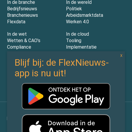
In de branche
In de wereld
Bedrijfsnieuws
Politiek
Branchenieuws
Arbeidsmarktdata
Flexdata
Werken 4.0
In de wet
In de cloud
Wetten & CAO’s
Tooling
Compliance
Implementatie
Rechtspraak
AI
Experts
Nieuwsbrief
Partners
Over ons (contact)
Vacatures
ZiPmedia
Privacy Statement
©
Flexnieuws.nl
2026