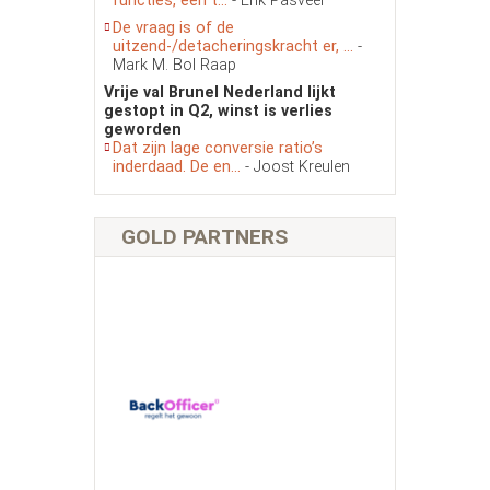
functies, een t...
- Erik Pasveer
De vraag is of de
uitzend-/detacheringskracht er, ...
-
Mark M. Bol Raap
Vrije val Brunel Nederland lijkt
gestopt in Q2, winst is verlies
geworden
Dat zijn lage conversie ratio’s
inderdaad. De en...
- Joost Kreulen
GOLD PARTNERS