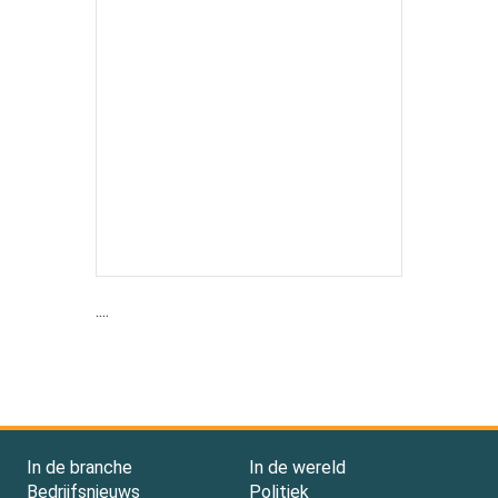
....
In de branche
In de wereld
Bedrijfsnieuws
Politiek