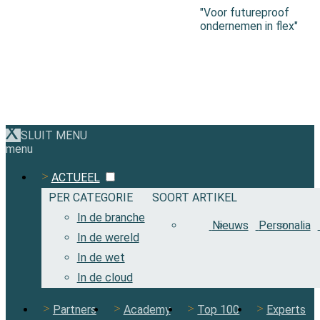
"Voor futureproof
ondernemen in flex"
SLUIT MENU
menu
ACTUEEL
PER CATEGORIE
SOORT ARTIKEL
In de branche
Nieuws
Personalia
In de wereld
In de wet
In de cloud
Partners
Academy
Top 100
Experts