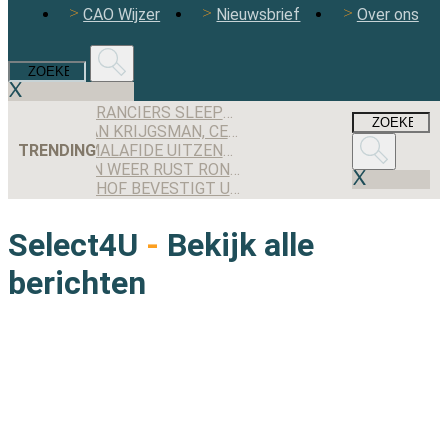
CAO Wijzer
Nieuwsbrief
Over ons
DEZE LEVERANCIERS SLEEPTEN DE MEESTE AANBESTEDINGEN BINNEN IN 2025
MAXIMILIAN KRIJGSMAN, CEO RGF STAFFING NEDERLAND: ‘WE GROEIEN EINDELIJK WEER STEVIG, MAAR IK BEN NOG LANG NIET TEVREDEN’
TRENDING
WORDEN MALAFIDE UITZENDERS NOG JARENLANG GEDOOGD DOOR DE OVERGANGSREGELING VAN DE WTTA?
ONRUST EN WEER RUST ROND JEX BACKOFFICE II
GERECHTSHOF BEVESTIGT UITSPRAAK: UITZENDBUREAU MOET ALSNOG KWARTIER VOORBEREIDINGSTIJD SCHIPHOL-MEDEWERKER UITBETALEN
Select4U
-
Bekijk alle
berichten