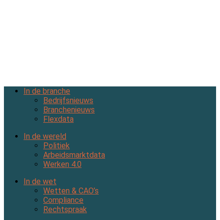
In de branche
Bedrijfsnieuws
Branchenieuws
Flexdata
In de wereld
Politiek
Arbeidsmarktdata
Werken 4.0
In de wet
Wetten & CAO’s
Compliance
Rechtspraak