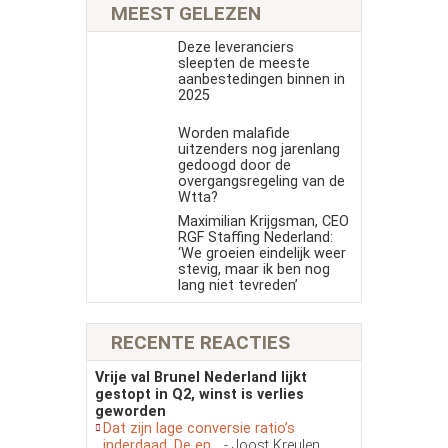
MEEST GELEZEN
Deze leveranciers
sleepten de meeste
aanbestedingen binnen in
2025
Worden malafide
uitzenders nog jarenlang
gedoogd door de
overgangsregeling van de
Wtta?
Maximilian Krijgsman, CEO
RGF Staffing Nederland:
‘We groeien eindelijk weer
stevig, maar ik ben nog
lang niet tevreden’
RECENTE REACTIES
Vrije val Brunel Nederland lijkt
gestopt in Q2, winst is verlies
geworden
Dat zijn lage conversie ratio’s
inderdaad. De en...
- Joost Kreulen