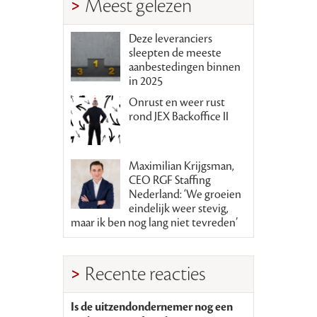
Meest gelezen
Deze leveranciers
sleepten de meeste
aanbestedingen binnen
in 2025
Onrust en weer rust
rond JEX Backoffice II
Maximilian Krijgsman,
CEO RGF Staffing
Nederland: ‘We groeien
eindelijk weer stevig,
maar ik ben nog lang niet tevreden’
Recente reacties
Is de uitzendondernemer nog een