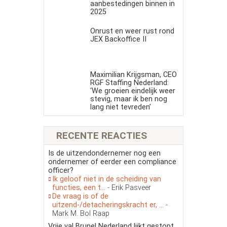
aanbestedingen binnen in
2025
Onrust en weer rust rond
JEX Backoffice II
Maximilian Krijgsman, CEO
RGF Staffing Nederland:
‘We groeien eindelijk weer
stevig, maar ik ben nog
lang niet tevreden’
RECENTE REACTIES
Is de uitzendondernemer nog een
ondernemer of eerder een compliance
officer?
Ik geloof niet in de scheiding van
functies, een t...
- Erik Pasveer
De vraag is of de
uitzend-/detacheringskracht er, ...
-
Mark M. Bol Raap
Vrije val Brunel Nederland lijkt gestopt