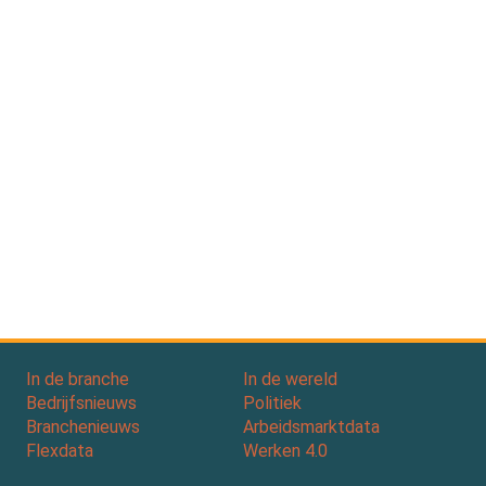
In de branche
In de wereld
Bedrijfsnieuws
Politiek
Branchenieuws
Arbeidsmarktdata
Flexdata
Werken 4.0