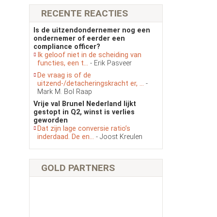
RECENTE REACTIES
Is de uitzendondernemer nog een
ondernemer of eerder een
compliance officer?
Ik geloof niet in de scheiding van
functies, een t...
- Erik Pasveer
De vraag is of de
uitzend-/detacheringskracht er, ...
-
Mark M. Bol Raap
Vrije val Brunel Nederland lijkt
gestopt in Q2, winst is verlies
geworden
Dat zijn lage conversie ratio’s
inderdaad. De en...
- Joost Kreulen
GOLD PARTNERS