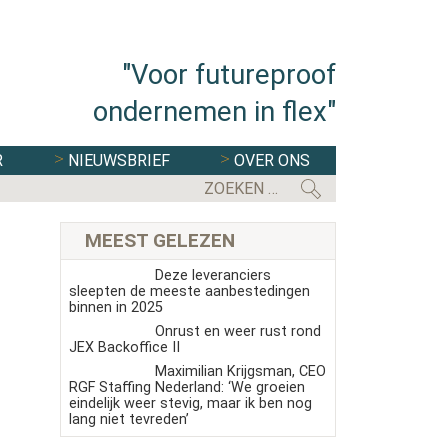
"Voor futureproof
ondernemen in flex"
R
NIEUWSBRIEF
OVER ONS
MEEST GELEZEN
Deze leveranciers
sleepten de meeste aanbestedingen
binnen in 2025
Onrust en weer rust rond
JEX Backoffice II
Maximilian Krijgsman, CEO
RGF Staffing Nederland: ‘We groeien
eindelijk weer stevig, maar ik ben nog
lang niet tevreden’