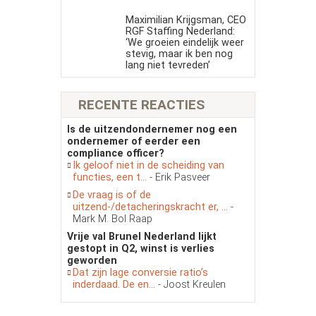
Maximilian Krijgsman, CEO
RGF Staffing Nederland:
‘We groeien eindelijk weer
stevig, maar ik ben nog
lang niet tevreden’
RECENTE REACTIES
Is de uitzendondernemer nog een
ondernemer of eerder een
compliance officer?
Ik geloof niet in de scheiding van
functies, een t...
- Erik Pasveer
De vraag is of de
uitzend-/detacheringskracht er, ...
-
Mark M. Bol Raap
Vrije val Brunel Nederland lijkt
gestopt in Q2, winst is verlies
geworden
Dat zijn lage conversie ratio’s
inderdaad. De en...
- Joost Kreulen