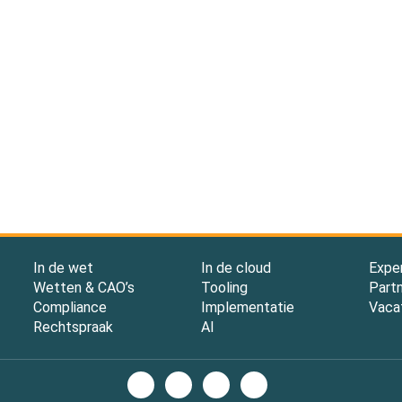
In de wet
In de cloud
Expe
Wetten & CAO’s
Tooling
Part
Compliance
Implementatie
Vaca
Rechtspraak
AI