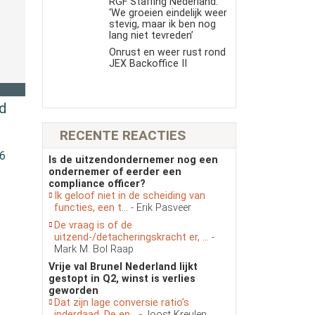
RGF Staffing Nederland:
‘We groeien eindelijk weer
stevig, maar ik ben nog
lang niet tevreden’
Onrust en weer rust rond
JEX Backoffice II
d
RECENTE REACTIES
16
Is de uitzendondernemer nog een
ondernemer of eerder een
compliance officer?
Ik geloof niet in de scheiding van
functies, een t...
- Erik Pasveer
De vraag is of de
uitzend-/detacheringskracht er, ...
-
Mark M. Bol Raap
Vrije val Brunel Nederland lijkt
gestopt in Q2, winst is verlies
geworden
Dat zijn lage conversie ratio’s
inderdaad. De en...
- Joost Kreulen