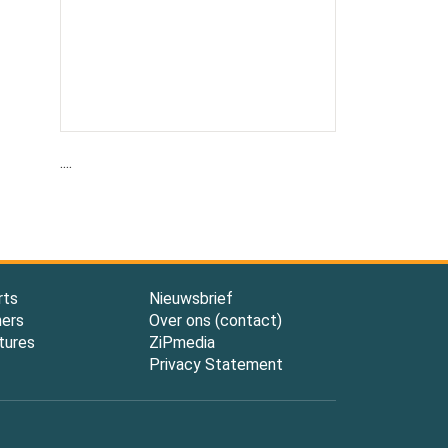
....
rts
Nieuwsbrief
ners
Over ons (contact)
tures
ZiPmedia
Privacy Statement