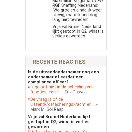
Maximilian Krijgsman, CEO
RGF Staffing Nederland:
‘We groeien eindelijk weer
stevig, maar ik ben nog
lang niet tevreden’
Vrije val Brunel Nederland
lijkt gestopt in Q2, winst is
verlies geworden
RECENTE REACTIES
Is de uitzendondernemer nog een
ondernemer of eerder een
compliance officer?
Ik geloof niet in de scheiding van
functies, een t...
- Erik Pasveer
De vraag is of de
uitzend-/detacheringskracht er, ...
-
Mark M. Bol Raap
Vrije val Brunel Nederland lijkt
gestopt in Q2, winst is verlies
geworden
Dat zijn lage conversie ratio’s