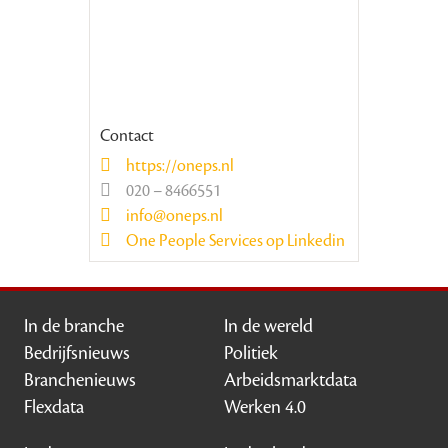
Contact
https://oneps.nl
020 – 8466551
info@oneps.nl
One People Services op Linkedin
In de branche
In de wereld
Bedrijfsnieuws
Politiek
Branchenieuws
Arbeidsmarktdata
Flexdata
Werken 4.0