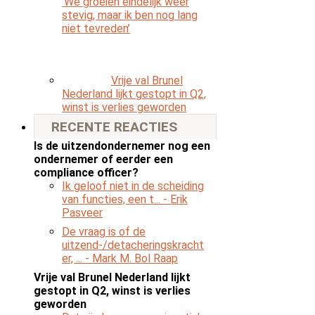
‘We groeien eindelijk weer
stevig, maar ik ben nog lang
niet tevreden’
Vrije val Brunel
Nederland lijkt gestopt in Q2,
winst is verlies geworden
RECENTE REACTIES
Is de uitzendondernemer nog een
ondernemer of eerder een
compliance officer?
Ik geloof niet in de scheiding
van functies, een t...
- Erik
Pasveer
De vraag is of de
uitzend-/detacheringskracht
er, ...
- Mark M. Bol Raap
Vrije val Brunel Nederland lijkt
gestopt in Q2, winst is verlies
geworden