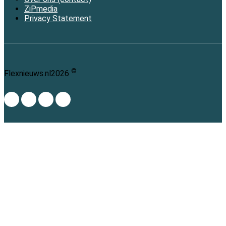
ZiPmedia
Privacy Statement
©
Flexnieuws.nl
2026