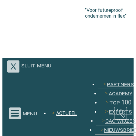
"Voor futureproof
ondernemen in flex"
sluit menu
partners
academy
top 100
experts
menu
ACTUEEL
cao wijzer
nieuwsbrie