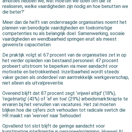
ambities hebben we, wat moeten we doen om die te
realiseren, welke vaardigheden zijn nodig en hoe benutten we
die beter?’
Meer dan de helft van ondervraagde organisaties noemt het
plannen van benodigde vaardigheden en toekomstige
competenties nu als belangrijk doel. Samenwerking, sociale
vaardigheden en wendbaarheid springen eruit als meest
gewenste capaciteiten.
De praktijk volgt al: 67 procent van de organisaties zet in op
het verder opleiden van bestaand personeel. 47 procent
probeert uitstroom te beperken via meer aandacht voor
motivatie en betrokkenheid. Inzetbaarheid wordt steeds
vaker gezien als onderdeel van aantrekkelijk werkgeverschap,
niet alleen als uitvalpreventie.
Overeind blijft dat 87 procent zegt ‘vrijwel altijd’ (18%),
‘regelmatig’ (43%) of ‘af en toe’ (29%) arbeidsmarktkrapte te
ervaren bij het vervullen van vacatures. Het zal moeten
blijken hoe die cijfers zich verhouden tot radicale switch die
HR maakt van ‘werven’ naar ‘behouden’.
Opvallend tot slot blijft de geringe aandacht voor
kunstmatige intelligentie in personeelsplanning. Hoewel AI