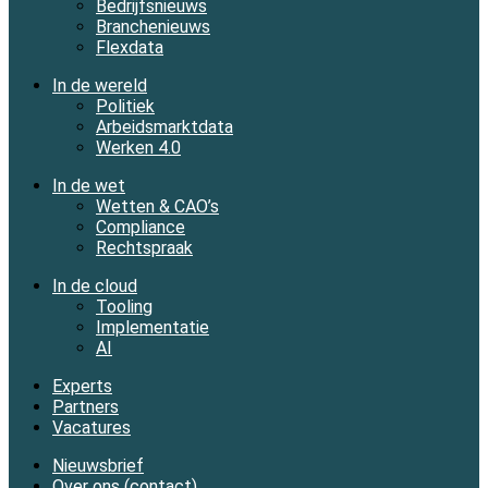
Bedrijfsnieuws
Branchenieuws
Flexdata
In de wereld
Politiek
Arbeidsmarktdata
Werken 4.0
In de wet
Wetten & CAO’s
Compliance
Rechtspraak
In de cloud
Tooling
Implementatie
AI
Experts
Partners
Vacatures
Nieuwsbrief
Over ons (contact)