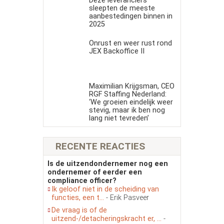
Deze leveranciers
sleepten de meeste
aanbestedingen binnen in
2025
Onrust en weer rust rond
JEX Backoffice II
Maximilian Krijgsman, CEO
RGF Staffing Nederland:
‘We groeien eindelijk weer
stevig, maar ik ben nog
lang niet tevreden’
RECENTE REACTIES
Is de uitzendondernemer nog een
ondernemer of eerder een
compliance officer?
Ik geloof niet in de scheiding van
functies, een t...
- Erik Pasveer
De vraag is of de
uitzend-/detacheringskracht er, ...
-