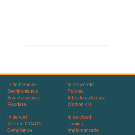
In de branche
In de wereld
Bedrijfsnieuws
Politiek
Branchenieuws
Arbeidsmarktdata
Flexdata
Werken 4.0
In de wet
In de cloud
Wetten & CAO’s
Tooling
Compliance
Implementatie