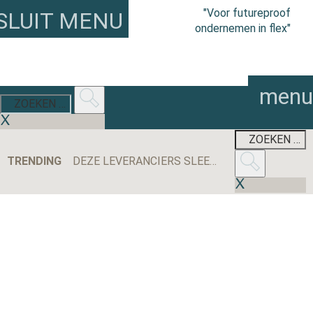
"Voor futureproof
SLUIT MENU
ondernemen in flex"
menu
TRENDING
DEZE LEVERANCIERS SLEEPTEN DE MEESTE AANBESTEDINGEN BINNEN IN 2025