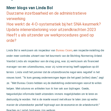
Meer blogs van Linda Bol
Duurzame inzetbaarheid en de administratieve
verwerking
Hoe werkt de 4-O-systematiek bij het SNA-keurmerk?
Update inlenersbeloning voor uitzendkrachten 2023
Heeft u als uitzender uw werkprocedures goed op
orde?
Linda Bol is werkzaam als inspecteur van
Bureau Cicero
, een inspectie-instelling die
onder meer controles uitvoert voor het keurmerk van de Stichting Normering Arbeid.
Voordat Linda als inspecteur aan de slag ging, was zij werkzaam als financieel
manager van een uitzendbureau, waar zij ruime ervaring heeft opgedaan op dit
terrein. Linda vindt het jammer dat de uitzendbranche nogal eens negatief in het
nieuws komt. “Ik kom genoeg ondernemingen tegen die het goed (willen) doen,” zegt
ze. “Met Bureau Cicero hebben wij de doelstelling ondernemingen vooruit te willen
helpen. Met columns en artikelen kan ik hier ook aan bijdragen. Goede,
toegankelijke informatie biedt uitzenders immers mogelijkheden om te leren en
deskundig te worden. Het is de moeite waard met elkaar te laten zien op welke
manier de uitzendsector positief bijdraagt aan de economie en de arbeidsmarkt.”
Reacties op Linda’s bijdragen zijn welkom.