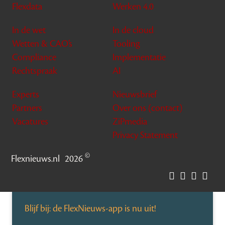
Flexdata
Werken 4.0
In de wet
In de cloud
Wetten & CAO’s
Tooling
Compliance
Implementatie
Rechtspraak
AI
Experts
Nieuwsbrief
Partners
Over ons (contact)
Vacatures
ZiPmedia
Privacy Statement
©
Flexnieuws.nl
2026
Blijf bij: de FlexNieuws-app is nu uit!