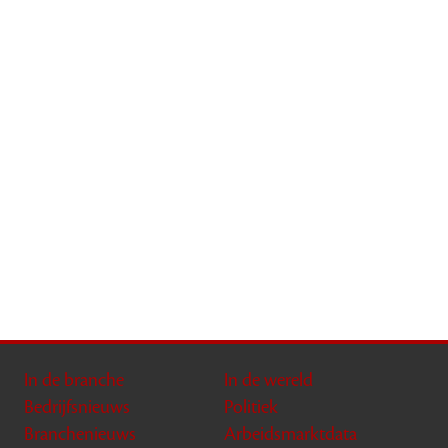
In de branche
In de wereld
Bedrijfsnieuws
Politiek
Branchenieuws
Arbeidsmarktdata