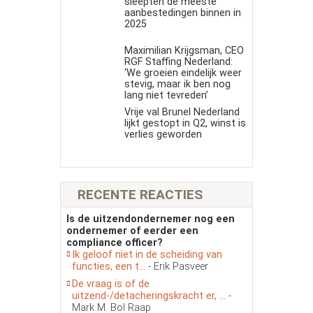
sleepten de meeste
aanbestedingen binnen in
2025
Maximilian Krijgsman, CEO
RGF Staffing Nederland:
‘We groeien eindelijk weer
stevig, maar ik ben nog
lang niet tevreden’
Vrije val Brunel Nederland
lijkt gestopt in Q2, winst is
verlies geworden
RECENTE REACTIES
Is de uitzendondernemer nog een
ondernemer of eerder een
compliance officer?
Ik geloof niet in de scheiding van
functies, een t...
- Erik Pasveer
De vraag is of de
uitzend-/detacheringskracht er, ...
-
Mark M. Bol Raap