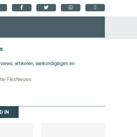
s
views, artikelen, aankondigingen en
ctie FlexNieuws
D IN