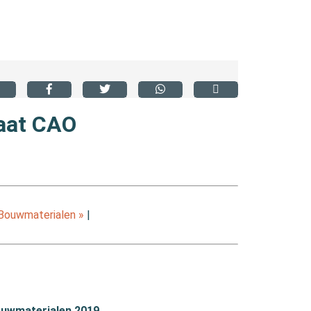
aat CAO
ouwmaterialen »
|
ouwmaterialen 2019