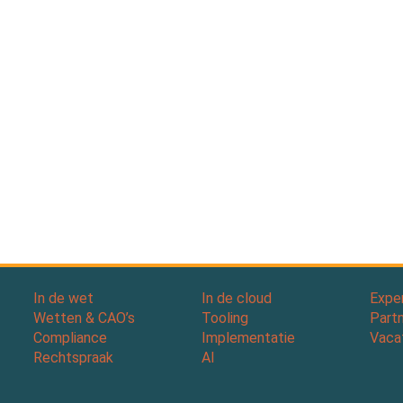
In de wet
In de cloud
Expe
Wetten & CAO’s
Tooling
Part
Compliance
Implementatie
Vaca
Rechtspraak
AI