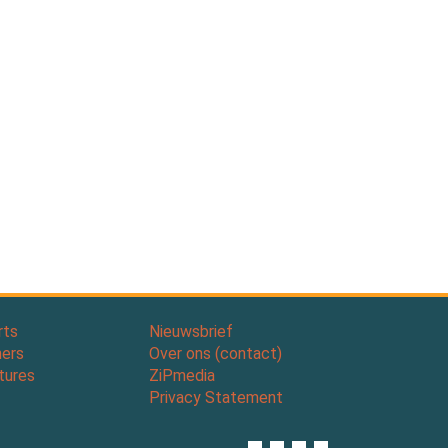
rts
Nieuwsbrief
ners
Over ons (contact)
tures
ZiPmedia
Privacy Statement