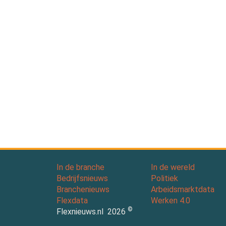
In de branche
In de wereld
Bedrijfsnieuws
Politiek
Branchenieuws
Arbeidsmarktdata
Flexdata
Werken 4.0
©
Flexnieuws.nl
2026