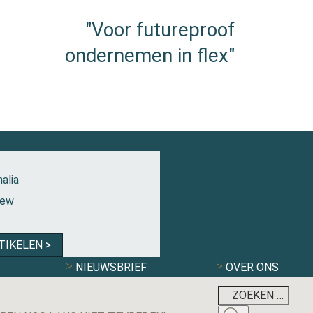
"Voor futureproof
ondernemen in flex"
alia
iew
TIKELEN >
NIEUWSBRIEF
OVER ONS