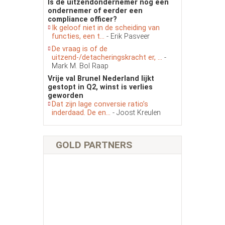
Is de uitzendondernemer nog een
ondernemer of eerder een
compliance officer?
Ik geloof niet in de scheiding van
functies, een t...
- Erik Pasveer
De vraag is of de
uitzend-/detacheringskracht er, ...
-
Mark M. Bol Raap
Vrije val Brunel Nederland lijkt
gestopt in Q2, winst is verlies
geworden
Dat zijn lage conversie ratio’s
inderdaad. De en...
- Joost Kreulen
GOLD PARTNERS