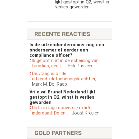
lijkt gestopt in Q2, winst is
verlies geworden
RECENTE REACTIES
Is de uitzendondernemer nog een
ondernemer of eerder een
compliance officer?
Ik geloof niet in de scheiding van
functies, een t...
- Erik Pasveer
De vraag is of de
uitzend-/detacheringskracht er, ...
-
Mark M. Bol Raap
Vrije val Brunel Nederland lijkt
gestopt in Q2, winst is verlies
geworden
Dat zijn lage conversie ratio’s
inderdaad. De en...
- Joost Kreulen
GOLD PARTNERS